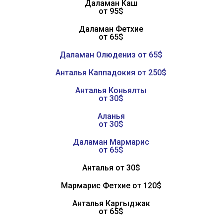
Даламан Каш
от 95$
Даламан Фетхие
от 65$
Даламан Олюдениз от 65$
Анталья Каппадокия от 250$
Анталья Коньялты
от 30$
Аланья
от 30$
Даламан Мармарис
от 65$
Анталья от 30$
Мармарис Фетхие от 120$
Анталья Каргыджак
от 65$